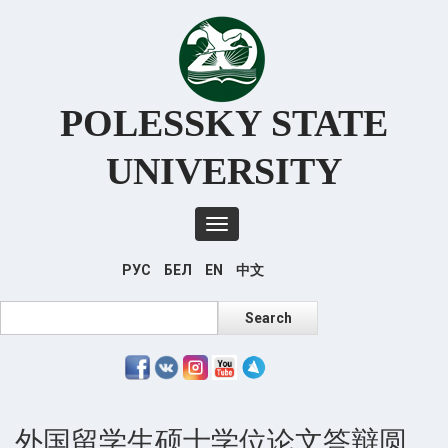
Перейти
к
основному
содержанию
POLESSKY STATE
UNIVERSITY
Toggle
navigation
РУС
БЕЛ
EN
中文
Search
Search
外国留学生硕士学位论文答辩圆